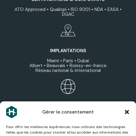
ATO Approved • Qualiopi • ISO 9001 • NDA • EASA •
DGAC
IMPLANTATIONS
Miami • Paris • Dubaï
Albert • Beauvais • Roissy-en-france
Réseau national & international
ÉCOSYSTÈME HEXAGONE
Gérer le consentement
Découvrez les expertises, services et sociétés du
groupe.
Pour offrir les meilleures expériences, nous utilisons des technologies
telles que les cookies pour stocker et/ou accéder aux informations des