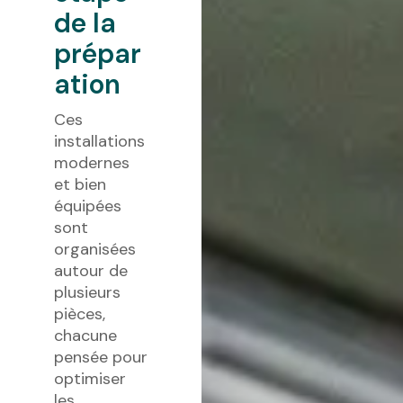
de la
prépar
ation
Ces
installations
modernes
et bien
équipées
sont
organisées
autour de
plusieurs
pièces,
chacune
pensée pour
optimiser
les