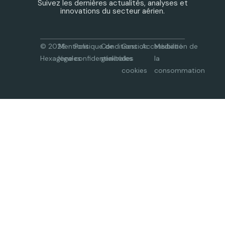
Suivez les dernières actualités, analyses et
innovations du secteur aérien.
© 2026
Mentions
Politique de
Conditions
Gestion
Accessibilité
Médiation de
Hexagone
légales
confidentialité
générales
des
la
cookies
consommation