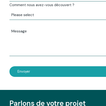
Comment nous avez-vous découvert ?
Message
Envoyer
This
field
should
be
Parlons de votre projet