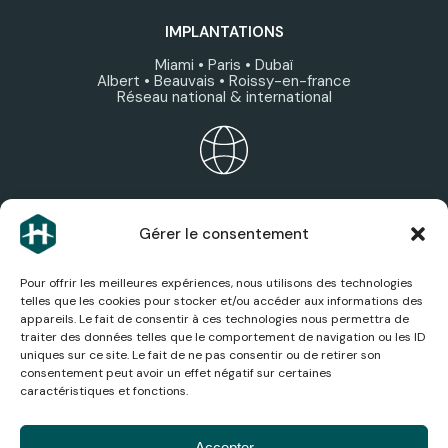
IMPLANTATIONS
Miami • Paris • Dubaï
Albert • Beauvais • Roissy-en-france
Réseau national & international
ÉCOSYSTÈME HEXAGONE
Gérer le consentement
Découvrez les expertises, services et sociétés du
groupe.
Pour offrir les meilleures expériences, nous utilisons des technologies
telles que les cookies pour stocker et/ou accéder aux informations des
appareils. Le fait de consentir à ces technologies nous permettra de
traiter des données telles que le comportement de navigation ou les ID
uniques sur ce site. Le fait de ne pas consentir ou de retirer son
consentement peut avoir un effet négatif sur certaines
ACTUALITÉS AÉRONAUTIQUES
caractéristiques et fonctions.
Suivez les dernières actualités, analyses et
innovations du secteur aérien.
Accepter