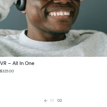
VR – All In One
$
325.00
01
02