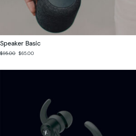
Speaker Basic
$
95.00
$
65.00