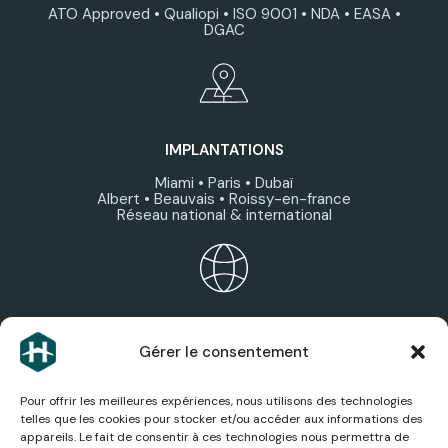
ATO Approved • Qualiopi • ISO 9001 • NDA • EASA •
DGAC
IMPLANTATIONS
Miami • Paris • Dubaï
Albert • Beauvais • Roissy-en-france
Réseau national & international
ÉCOSYSTÈME HEXAGONE
Gérer le consentement
Découvrez les expertises, services et sociétés du
groupe.
Pour offrir les meilleures expériences, nous utilisons des technologies
telles que les cookies pour stocker et/ou accéder aux informations des
appareils. Le fait de consentir à ces technologies nous permettra de