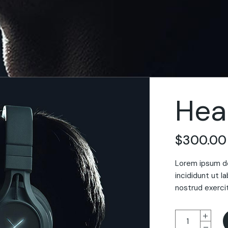
Hea
$
300.00
Lorem ipsum do
incididunt ut l
nostrud exercit