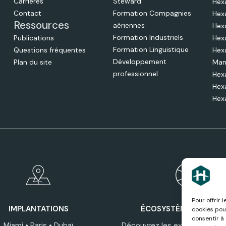
Carrières
Steward
Hex
Contact
Formation Compagnies
Hex
Ressources
aériennes
Hex
Formation Industriels
Publications
Hex
Formation Linguistique
Questions fréquentes
Hex
Développement
Plan du site
Man
professionnel
Hex
Hex
Hex
Pour offrir 
IMPLANTATIONS
ÉCOSYSTÈME HEXAGO
cookies pou
consentir à
Miami • Paris • Dubaï
Découvrez les expertises, ser