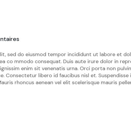
ntaires
lit, sed do eiusmod tempor incididunt ut labore et do
x ea co mmodo consequat. Duis aute irure dolor in repre
e dignissim enim sit venenatis urna. Orci porta non pu
e. Consectetur libero id faucibus nisl et. Suspendisse 
auris rhoncus aenean vel elit scelerisque mauris pellen