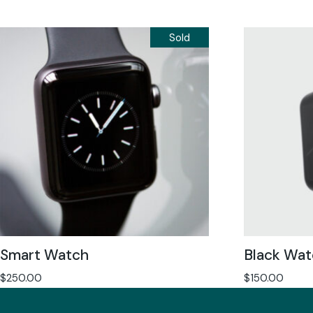
Sold
Smart Watch
Black Wat
$
250.00
$
150.00