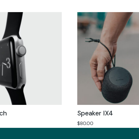
ch
Speaker IX4
$
80.00