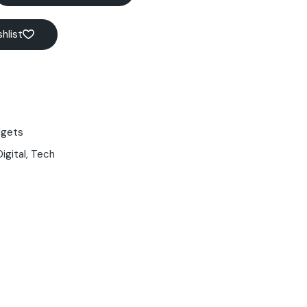
hlist
gets
Digital
,
Tech