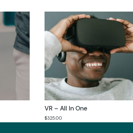
VR – All In One
$
325.00