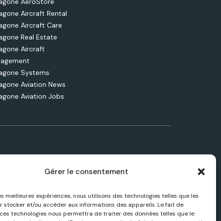
agone AeroStore
agone Aircraft Rental
agone Aircraft Care
agone Real Estate
agone Aircraft
agement
agone Systems
agone Aviation News
agone Aviation Jobs
Gérer le consentement
les meilleures expériences, nous utilisons des technologies telles que les
NE
ACTUALITÉS AÉRONAUTIQUES
r stocker et/ou accéder aux informations des appareils. Le fait de
 ces technologies nous permettra de traiter des données telles que le
vices et
Suivez les dernières actualités, analyses