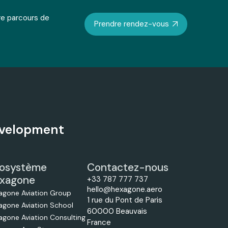
re parcours de
Prendre rendez-vous
Development
osystème
Contactez-nous
xagone
+33 787 777 737
hello@hexagone.aero
agone Aviation Group
1 rue du Pont de Paris
agone Aviation School
60000 Beauvais
agone Aviation Consulting
France