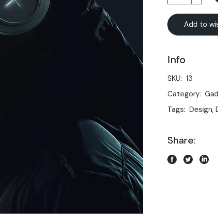
Add to wis
Info
SKU:
13
Category:
Gad
Tags:
Design
,
Share: