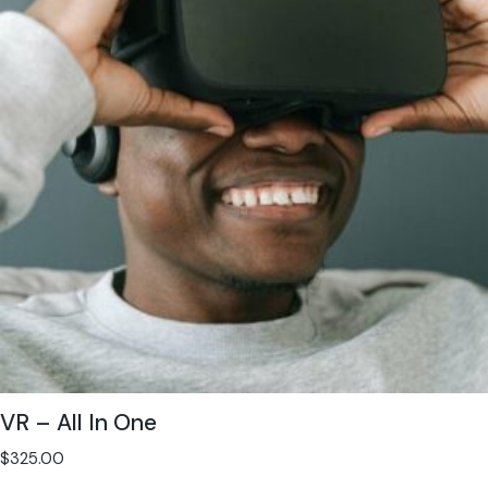
VR – All In One
$
325.00