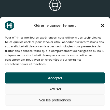
ÉCOSYSTÈME HEXAGONE
Gérer le consentement
Découvrez les expertises, services et sociétés du
groupe.
Pour offrir les meilleures expériences, nous utilisons des technologies
telles que les cookies pour stocker et/ou accéder aux informations des
appareils. Le fait de consentir à ces technologies nous permettra de
traiter des données telles que le comportement de navigation ou les ID
uniques sur ce site. Le fait de ne pas consentir ou de retirer son
consentement peut avoir un effet négatif sur certaines
ACTUALITÉS AÉRONAUTIQUES
caractéristiques et fonctions.
Suivez les dernières actualités, analyses et
innovations du secteur aérien.
Accepter
Refuser
© 2026
Mentions
Politique de
Conditions
Gestion
Accessibilité
Médiation de
Hexagone
légales
confidentialité
générales
des
la
Voir les préférences
cookies
consommation