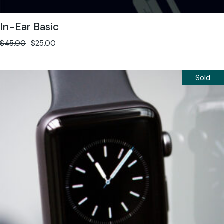
In-Ear Basic
$
45.00
$
25.00
Sold