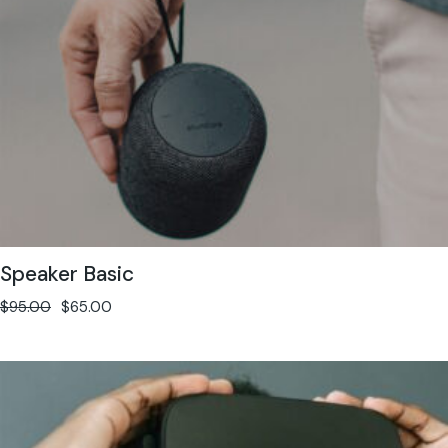
Speaker Basic
$
95.00
$
65.00