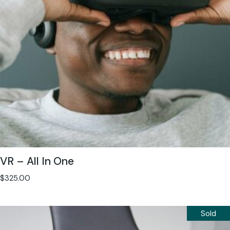
VR – All In One
$
325.00
Sold