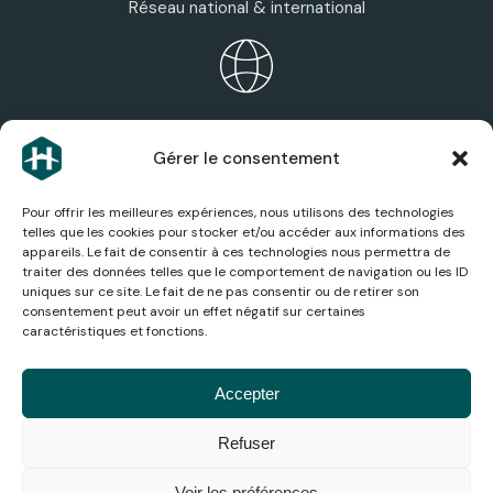
Réseau national & international
ÉCOSYSTÈME HEXAGONE
Gérer le consentement
Découvrez les expertises, services et sociétés du
groupe.
Pour offrir les meilleures expériences, nous utilisons des technologies
telles que les cookies pour stocker et/ou accéder aux informations des
appareils. Le fait de consentir à ces technologies nous permettra de
traiter des données telles que le comportement de navigation ou les ID
uniques sur ce site. Le fait de ne pas consentir ou de retirer son
consentement peut avoir un effet négatif sur certaines
ACTUALITÉS AÉRONAUTIQUES
caractéristiques et fonctions.
Suivez les dernières actualités, analyses et
innovations du secteur aérien.
Accepter
Refuser
© 2026
Mentions
Politique de
Conditions
Gestion
Accessibilité
Médiation de
Hexagone
légales
confidentialité
générales
des
la
Voir les préférences