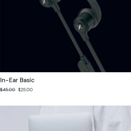
In-Ear Basic
$
45.00
$
25.00