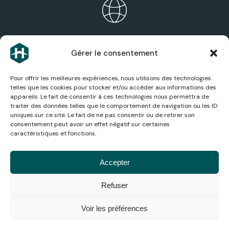
ÉCOSYSTÈME HEXAGONE
Gérer le consentement
Découvrez les expertises, services et sociétés du
groupe.
Pour offrir les meilleures expériences, nous utilisons des technologies
telles que les cookies pour stocker et/ou accéder aux informations des
appareils. Le fait de consentir à ces technologies nous permettra de
traiter des données telles que le comportement de navigation ou les ID
uniques sur ce site. Le fait de ne pas consentir ou de retirer son
consentement peut avoir un effet négatif sur certaines
ACTUALITÉS AÉRONAUTIQUES
caractéristiques et fonctions.
Suivez les dernières actualités, analyses et
innovations du secteur aérien.
Accepter
Refuser
© 2026
Mentions
Politique de
Conditions
Gestion
Accessibilité
Médiation de
Hexagone
légales
confidentialité
générales
des
la
Voir les préférences
cookies
consommation