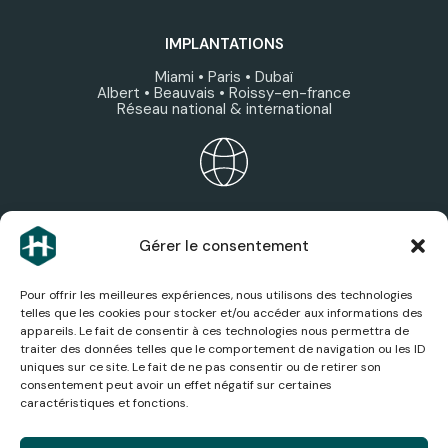
IMPLANTATIONS
Miami • Paris • Dubaï
Albert • Beauvais • Roissy-en-france
Réseau national & international
ÉCOSYSTÈME HEXAGONE
Gérer le consentement
Découvrez les expertises, services et sociétés du
groupe.
Pour offrir les meilleures expériences, nous utilisons des technologies
telles que les cookies pour stocker et/ou accéder aux informations des
appareils. Le fait de consentir à ces technologies nous permettra de
traiter des données telles que le comportement de navigation ou les ID
uniques sur ce site. Le fait de ne pas consentir ou de retirer son
consentement peut avoir un effet négatif sur certaines
ACTUALITÉS AÉRONAUTIQUES
caractéristiques et fonctions.
Suivez les dernières actualités, analyses et
innovations du secteur aérien.