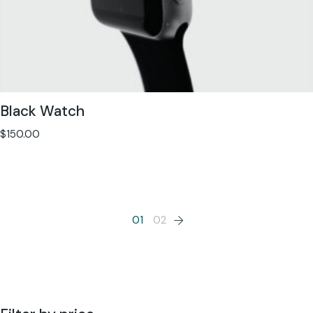
Black Watch
$
150.00
01
02