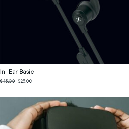
In-Ear Basic
$
45.00
$
25.00