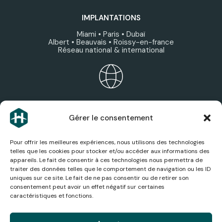
IMPLANTATIONS
Miami • Paris • Dubaï
Albert • Beauvais • Roissy-en-france
Réseau national & international
ÉCOSYSTÈME HEXAGONE
Gérer le consentement
Découvrez les expertises, services et sociétés du
groupe.
Pour offrir les meilleures expériences, nous utilisons des technologies
telles que les cookies pour stocker et/ou accéder aux informations des
appareils. Le fait de consentir à ces technologies nous permettra de
traiter des données telles que le comportement de navigation ou les ID
uniques sur ce site. Le fait de ne pas consentir ou de retirer son
consentement peut avoir un effet négatif sur certaines
ACTUALITÉS AÉRONAUTIQUES
caractéristiques et fonctions.
Suivez les dernières actualités, analyses et
innovations du secteur aérien.