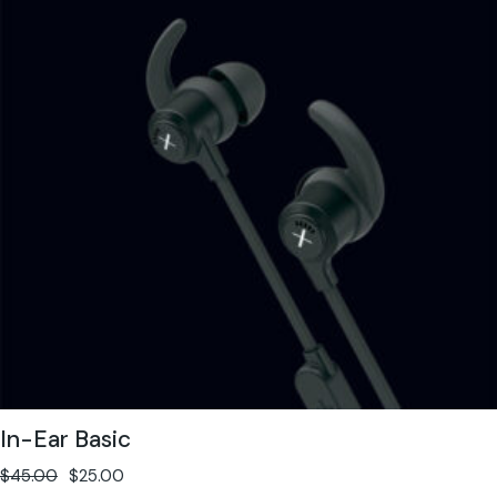
In-Ear Basic
$
45.00
$
25.00