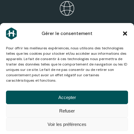
ÉCOSYSTÈME HEXAGONE
Gérer le consentement
Découvrez les expertises, services et sociétés du
groupe.
Pour offrir les meilleures expériences, nous utilisons des technologies
telles que les cookies pour stocker et/ou accéder aux informations des
appareils. Le fait de consentir à ces technologies nous permettra de
traiter des données telles que le comportement de navigation ou les ID
uniques sur ce site. Le fait de ne pas consentir ou de retirer son
consentement peut avoir un effet négatif sur certaines
ACTUALITÉS AÉRONAUTIQUES
caractéristiques et fonctions.
Suivez les dernières actualités, analyses et
innovations du secteur aérien.
Accepter
Refuser
© 2026
Mentions
Politique de
Conditions
Gestion
Accessibilité
Médiation de
Hexagone
légales
confidentialité
générales
des
la
Voir les préférences
cookies
consommation