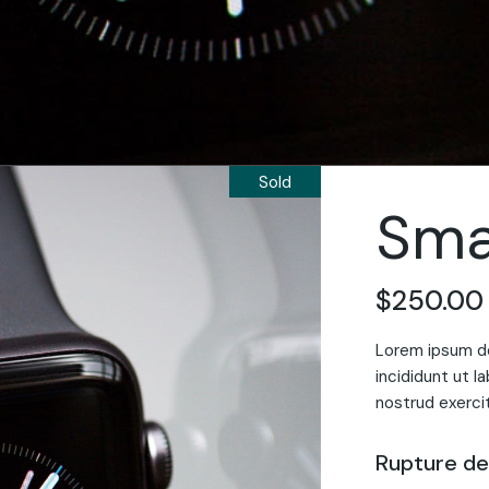
Sold
Sma
$
250.00
Lorem ipsum do
incididunt ut l
nostrud exercit
Rupture de