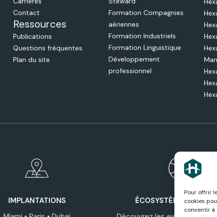
Carrières
Steward
Hex
Contact
Formation Compagnies
Hex
Ressources
aériennes
Hex
Formation Industriels
Publications
Hex
Formation Linguistique
Questions fréquentes
Hex
Développement
Plan du site
Man
professionnel
Hex
Hex
Hex
Pour offrir 
IMPLANTATIONS
ÉCOSYSTÈME HEXAGO
cookies pou
consentir à
Miami • Paris • Dubaï
Découvrez les expertises, ser