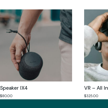
Speaker IX4
VR – All I
$
80.00
$
325.00