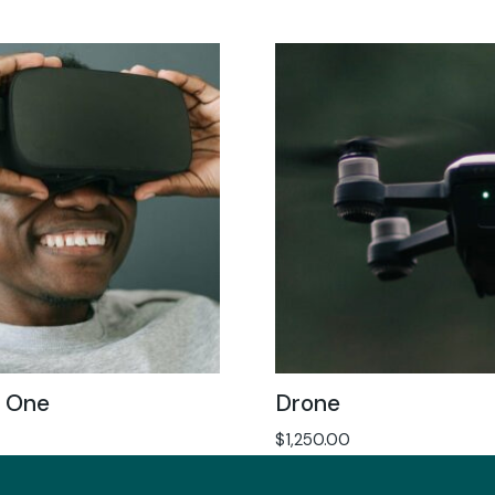
n One
Drone
$
1,250.00