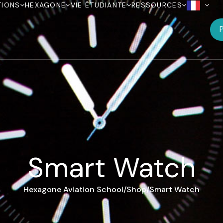
TIONS
HEXAGONE
VIE ÉTUDIANTE
RESSOURCES
P
Smart Watch
Hexagone Aviation School
Shop
Smart Watch