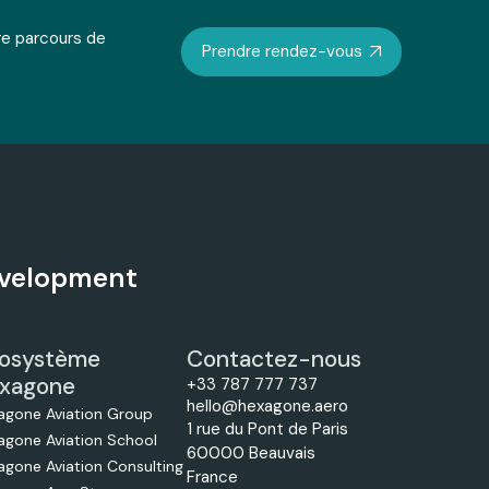
re parcours de
Prendre rendez-vous
Development
osystème
Contactez-nous
xagone
+33 787 777 737
hello@hexagone.aero
agone Aviation Group
1 rue du Pont de Paris
agone Aviation School
60000 Beauvais
agone Aviation Consulting
France