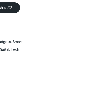
hlist
adgets
,
Smart
Digital
,
Tech