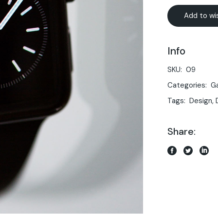
Add to wis
Info
SKU:
09
Categories:
G
Tags:
Design
,
Share: