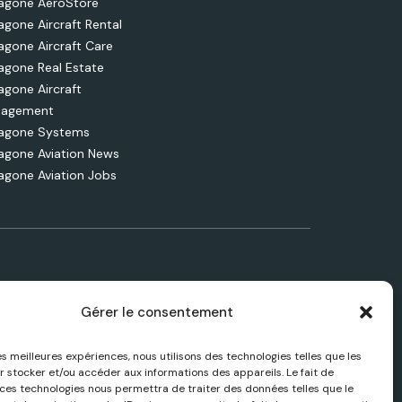
agone AeroStore
agone Aircraft Rental
agone Aircraft Care
agone Real Estate
agone Aircraft
agement
agone Systems
agone Aviation News
agone Aviation Jobs
Gérer le consentement
les meilleures expériences, nous utilisons des technologies telles que les
NE
ACTUALITÉS AÉRONAUTIQUES
r stocker et/ou accéder aux informations des appareils. Le fait de
 ces technologies nous permettra de traiter des données telles que le
vices et
Suivez les dernières actualités, analyses