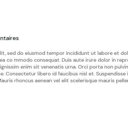
ntaires
lit, sed do eiusmod tempor incididunt ut labore et do
x ea co mmodo consequat. Duis aute irure dolor in repre
e dignissim enim sit venenatis urna. Orci porta non pu
e. Consectetur libero id faucibus nisl et. Suspendisse 
auris rhoncus aenean vel elit scelerisque mauris pellen