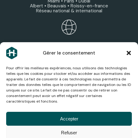
Miami • Paris • Dubaï
Albert • Beauvais • Roissy-en-france
Réseau national & international
ÉCOSYSTÈME HEXAGONE
Gérer le consentement
Découvrez les expertises, services et sociétés du
groupe.
Pour offrir les meilleures expériences, nous utilisons des technologies
telles que les cookies pour stocker et/ou accéder aux informations des
appareils. Le fait de consentir à ces technologies nous permettra de
traiter des données telles que le comportement de navigation ou les ID
uniques sur ce site. Le fait de ne pas consentir ou de retirer son
consentement peut avoir un effet négatif sur certaines
ACTUALITÉS AÉRONAUTIQUES
caractéristiques et fonctions.
Suivez les dernières actualités, analyses et
innovations du secteur aérien.
Accepter
Refuser
© 2026
Mentions
Politique de
Conditions
Gestion
Accessibilité
Médiation de