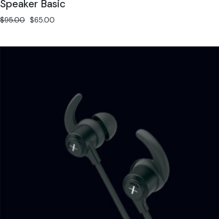
Speaker Basic
$
95.00
$
65.00