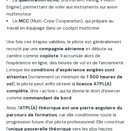
La
qualification IR/ME
(Instrument Rating + Multi-
Engine), permettant de voler aux instruments sur avion
multimoteur
Le
MCC
(Multi-Crew Cooperation), qui prépare au
travail en équipage dans un cockpit multicrew
Une fois ces étapes validées, le pilote est généralement
recruté par une
compagnie aérienne
et débute sa
carrière comme
copilote
. Il accumule alors de
l’expérience en ligne, des heures de vol et de l’ancienneté.
Lorsque les
conditions d’expérience exigées sont
atteintes
(notamment un minimum de
1 500 heures de
vol
), le pilote peut enfin obtenir la
licence ATPL(A)
complète
, dite « active », qui lui donne le droit d’exercer
comme
commandant de bord
.
Ainsi, l’
ATPL(A) théorique est une pierre angulaire du
parcours de formation
, car elle conditionne toute la
progression future d’un pilote professionnel. Elle constitue
l’
unique passerelle théorique
vers les plus hautes