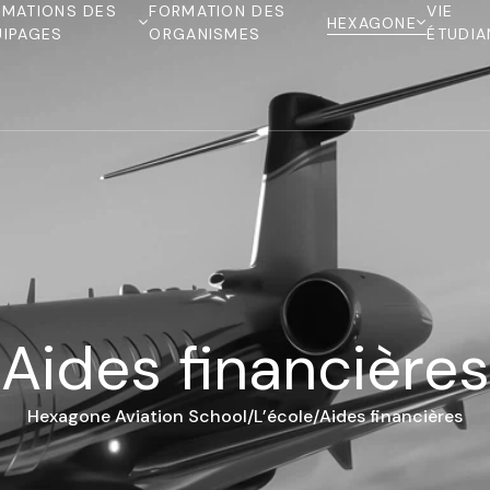
RMATIONS DES
FORMATION DES
VIE
HEXAGONE
UIPAGES
ORGANISMES
ÉTUDIA
Aides financières
Hexagone Aviation School
L’école
Aides financières