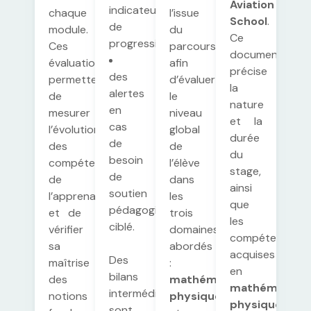
Aviation
indicateurs
chaque
l’issue
School
.
de
module.
du
Ce
progression,
Ces
parcours,
document
évaluations
afin
précise
des
permettent
d’évaluer
la
alertes
de
le
nature
en
mesurer
niveau
et la
cas
l’évolution
global
durée
de
des
de
du
besoin
compétences
l’élève
stage,
de
de
dans
ainsi
soutien
l’apprenant
les
que
pédagogique
et de
trois
les
ciblé.
vérifier
domaines
compétences
sa
abordés
acquises
Des
maîtrise
:
en
bilans
des
mathématiques
,
mathématiqu
intermédiaires
notions
physique
physique
sont