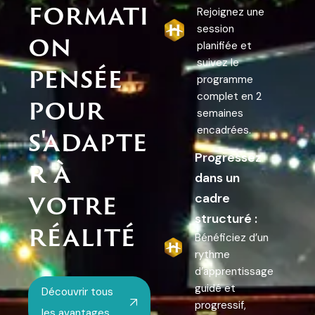
formati
Rejoignez une
session
on
planifiée et
suivez le
pensée
programme
pour
complet en 2
semaines
s'adapte
encadrées.
Progressez
r à
dans un
votre
cadre
structuré :
réalité
Bénéficiez d’un
rythme
d’apprentissage
guidé et
Découvrir tous
progressif,
les avantages