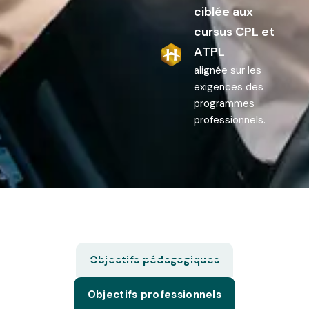
ciblée aux
cursus CPL et
ATPL
alignée sur les
exigences des
programmes
professionnels.
Objectifs pédagogiques
Objectifs professionnels