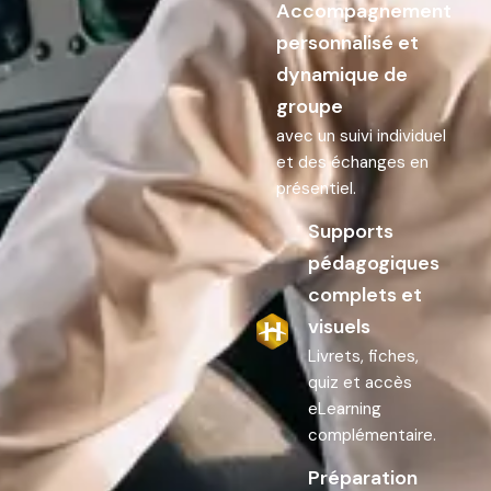
Accompagnement
personnalisé et
dynamique de
groupe
avec un suivi individuel
et des échanges en
présentiel.
Supports
pédagogiques
complets et
visuels
Livrets, fiches,
quiz et accès
eLearning
complémentaire.
Préparation