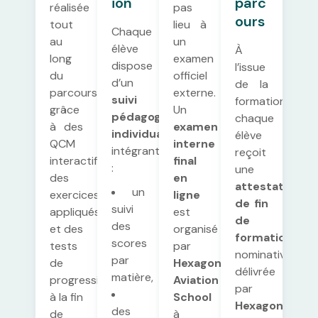
ion
parc
réalisée
pas
ours
tout
lieu à
Chaque
au
un
élève
À
long
examen
dispose
l’issue
du
officiel
d’un
de la
parcours
externe.
suivi
formation,
grâce
Un
pédagogique
chaque
à des
examen
individualisé
,
élève
QCM
interne
intégrant
reçoit
interactifs,
final
:
une
des
en
attestation
un
exercices
ligne
de fin
suivi
appliqués
est
de
des
et des
organisé
formation
scores
tests
par
nominative,
par
de
Hexagone
délivrée
matière,
progression
Aviation
par
à la fin
School
Hexagone
des
de
à