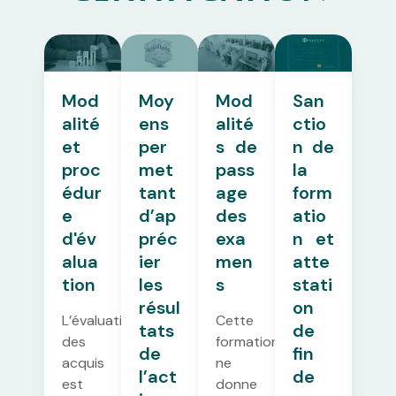
Mod
Moy
Mod
San
alité
ens
alité
ctio
et
per
s de
n de
proc
met
pass
la
édur
tant
age
form
e
d’ap
des
atio
d'év
préc
exa
n et
alua
ier
men
atte
tion
les
s
stati
résul
on
L’évaluation
Cette
tats
de
des
formation
de
fin
acquis
ne
l’act
de
est
donne