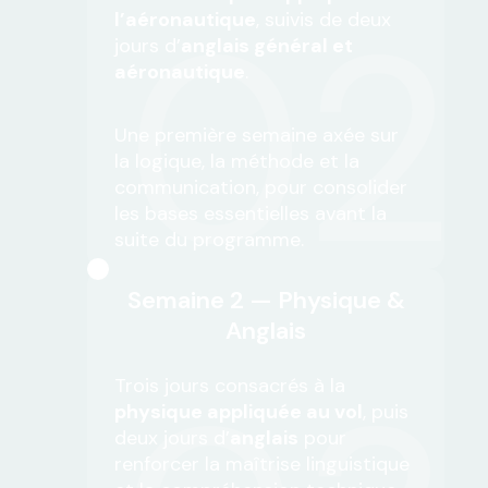
02
l’aéronautique
, suivis de deux
jours d’
anglais général et
aéronautique
.
Une première semaine axée sur
la logique, la méthode et la
communication, pour consolider
les bases essentielles avant la
suite du programme.
Semaine 2 — Physique &
Anglais
Trois jours consacrés à la
physique appliquée au vol
, puis
deux jours d’
anglais
pour
renforcer la maîtrise linguistique