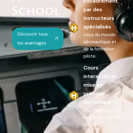
Encadrement
School
par des
instructeurs
spécialisés
Découvrir tous
issus du monde
aéronautique et
les avantages
de la formation
pilote.
Cours
interactifs et
mise en
pratique
immédiate
pour relier chaque
notion aux réalités
du vol.