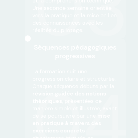
03
et la compréhension technique.
Une seconde semaine orientée
vers la pratique et la mise en lien
des connaissances avec les
réalités du pilotage.
Séquences pédagogiques
progressives
La formation suit une
04
progression claire et structurée.
Chaque séquence débute par la
révision guidée des notions
théoriques
, présentées de
manière simple et illustrée, avant
de se poursuivre par une
mise
en pratique à travers des
exercices concrets