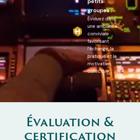
petits
groupes :
Évoluez dans
une ambiance
conviviale
favorisant
l’échange, la
pratique et la
motivation
collective.
Évaluation &
certification