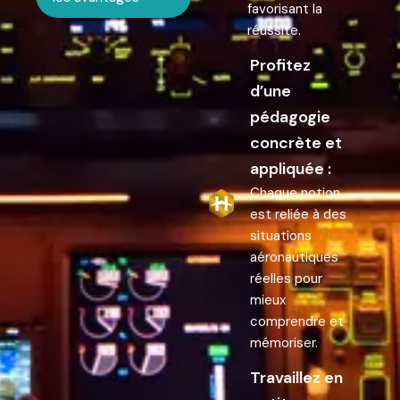
favorisant la
réussite.
Profitez
d’une
pédagogie
concrète et
appliquée :
Chaque notion
est reliée à des
situations
aéronautiques
réelles pour
mieux
comprendre et
mémoriser.
Travaillez en