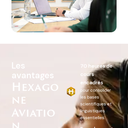
Les
70 heures de
avantages
cours
Hexago
encadrés
pour consolider
ne
les bases
scientifiques et
Aviatio
linguistiques
essentielles.
n