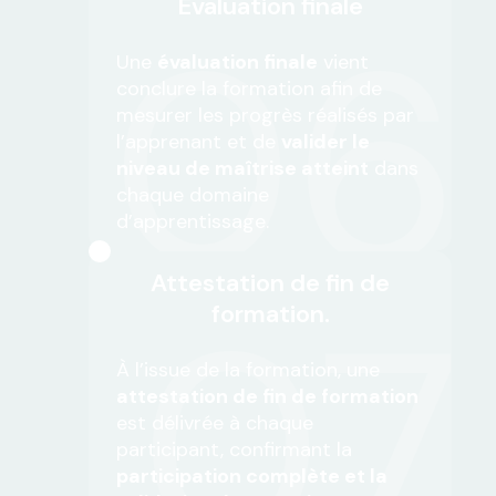
Evaluation finale
06
Une
évaluation finale
vient
conclure la formation afin de
mesurer les progrès réalisés par
l’apprenant et de
valider le
niveau de maîtrise atteint
dans
chaque domaine
d’apprentissage.
Attestation de fin de
07
formation.
À l’issue de la formation, une
attestation de fin de formation
est délivrée à chaque
participant, confirmant la
participation complète et la